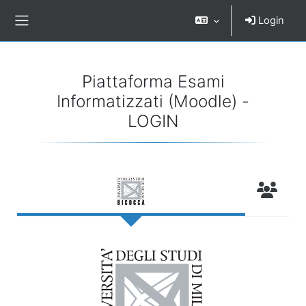
Vai al contenuto principale
Login
Pannello laterale
Piattaforma Esami
Informatizzati (Moodle) -
LOGIN
Utenti